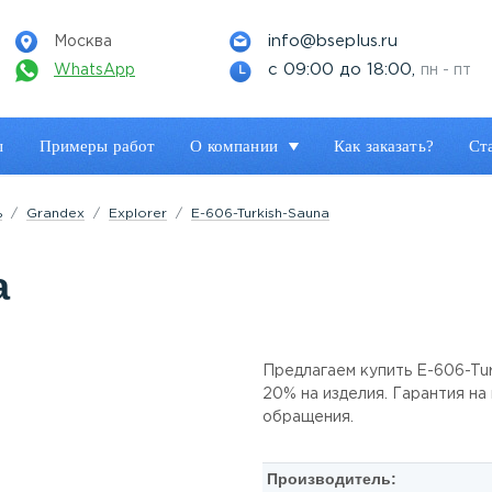
info@bseplus.ru
Москва
с 09:00 до 18:00,
WhatsApp
пн - пт
ы
Примеры работ
О компании
Как заказать?
Ст
ь
Grandex
Explorer
E-606-Turkish-Sauna
a
Предлагаем купить E-606-Tur
20% на изделия. Гарантия на
обращения.
Производитель: