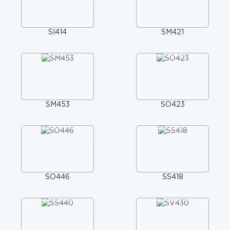
SI414
SM421
SM453
SO423
SO446
SS418