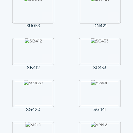
SU053
DN421
SB412
SC433
SG420
SG441