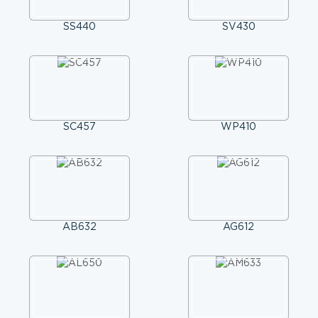
SS440
SV430
SС457
WP410
AB632
AG612