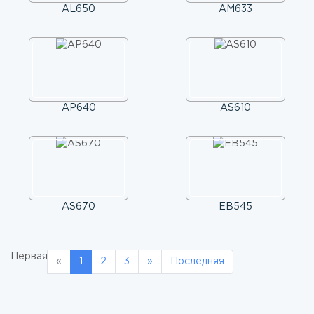
AL650
AM633
AP640
AS610
AS670
EB545
Первая
«
Previous
1
2
3
»
Next
Последняя