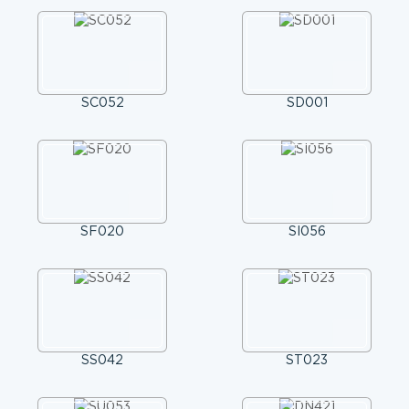
SC052
SD001
SF020
SI056
SS042
ST023