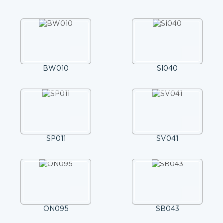
BW010
SI040
SP011
SV041
ON095
SB043