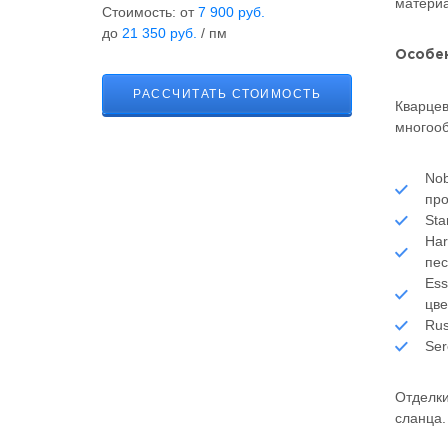
материа
Стоимость: от
7 900 руб.
до
21 350 руб.
/ пм
Особен
РАССЧИТАТЬ СТОИМОСТЬ
Кварцев
многооб
Nob
про
Sta
Har
пес
Ess
цве
Rus
Ser
Отделки
сланца.