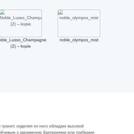
oble_Lusso_Champagne
noble_olympos_mist
(2) – kopie
гранит, изделия из него обладаю высокой
тойчивым к заражению бактериями или грибками.