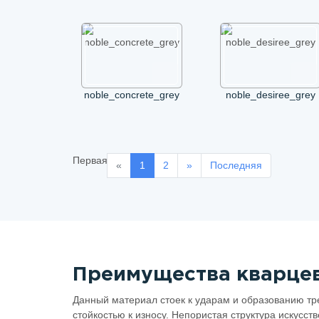
noble_concrete_grey
noble_desiree_grey
Первая
«
Previous
1
2
»
Next
Последняя
Преимущества кварцев
Данный материал стоек к ударам и образованию тре
стойкостью к износу. Непористая структура искусс