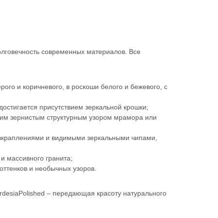
долговечность современных материалов. Все
ого и коричневого, в роскоши белого и бежевого, с
достигается присутствием зеркальной крошки;
ким зернистым структурным узором мрамора или
ми вкраплениями и видимыми зеркальными чипами,
и массивного гранита;
 оттенков и необычных узоров.
rdesiaPolished – передающая красоту натурального