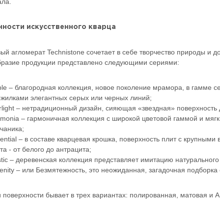
ла.
ности искусственного кварца
ый агломерат Technistone сочетает в себе творчество природы и 
разие продукции представлено следующими сериями:
le – благородная коллекция, новое поколение мрамора, в гамме сер
жилками элегантных серых или черных линий;
rlight – нетрадиционный дизайн, сияющая «звездная» поверхность 
monia – гармоничная коллекция с широкой цветовой гаммой и мяг
чаника;
ential – в составе кварцевая крошка, поверхность плит с крупны
та - от белого до антрацита;
tic – деревенская коллекция представляет имитацию натурального 
enity – или Безмятежность, это неожиданная, загадочная подборка
 поверхности бывает в трех вариантах: полированная, матовая и A