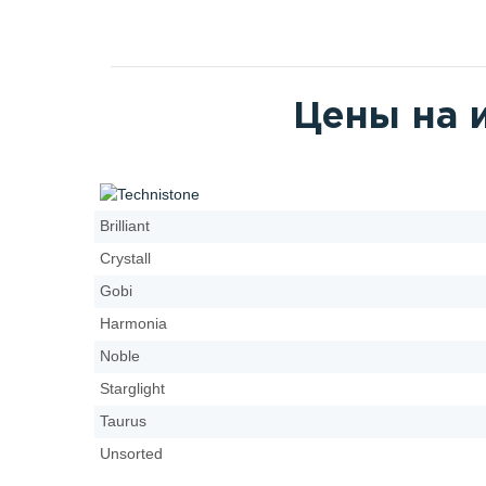
Цены на 
Brilliant
Crystall
Gobi
Harmonia
Noble
Starglight
Taurus
Unsorted