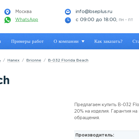
info@bseplus.ru
Москва
с 09:00 до 18:00,
WhatsApp
пн - пт
ы
Примеры работ
О компании
Как заказать?
Ст
ь
Hanex
Brionne
B-032 Florida Beach
ch
Предлагаем купить B-032 Flo
20% на изделия. Гарантия на
обращения.
Производитель: