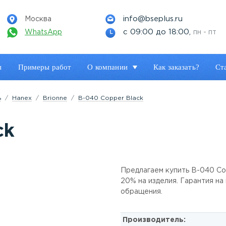
info@bseplus.ru
Москва
с 09:00 до 18:00,
WhatsApp
пн - пт
ы
Примеры работ
О компании
Как заказать?
Ст
ь
Hanex
Brionne
B-040 Copper Black
ck
Предлагаем купить B-040 Cop
20% на изделия. Гарантия на
обращения.
Производитель: