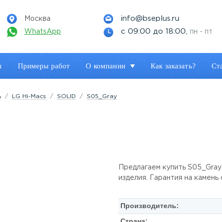
info@bseplus.ru
Москва
с 09:00 до 18:00,
WhatsApp
пн - пт
ы
Примеры работ
О компании
Как заказать?
Ст
ь
LG Hi-Macs
SOLID
S05_Gray
Предлагаем купить S05_Gray 
изделия. Гарантия на камень
Производитель:
Страна: