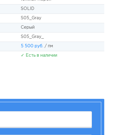
SOLID
S05_Gray
Серый
S05_Gray_
5 500 руб.
/ пм
✓ Есть в наличии