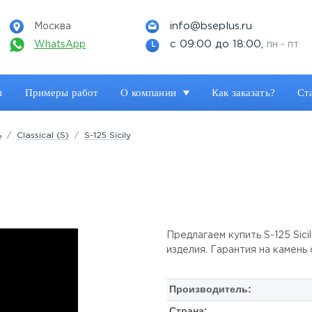
info@bseplus.ru
Москва
с 09:00 до 18:00,
WhatsApp
пн - пт
ы
Примеры работ
О компании
Как заказать?
Ст
ь
Classical (S)
S-125 Sicily
Предлагаем купить S-125 Sici
изделия. Гарантия на камень
Производитель:
Страна: