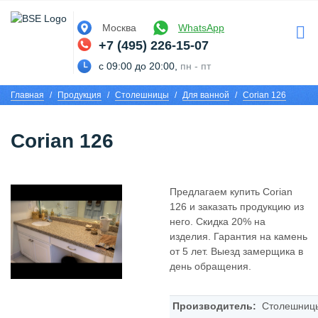
Москва
WhatsApp
+7 (495) 226-15-07
с 09:00 до 20:00,
пн - пт
Главная
Продукция
Столешницы
Для ванной
Corian 126
Corian 126
Предлагаем купить Corian
126 и заказать продукцию из
него. Скидка 20% на
изделия. Гарантия на камень
от 5 лет. Выезд замерщика в
день обращения.
Производитель:
Столешниц